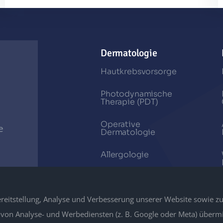
Dermatologie
Hautkrebsvorsorge
Photodynamische
Therapie (PDT)
Operative
e
Dermatologie
Allergologie
Spezielle
Dermatologische
reitstellung, Analyse und Verbesserung unserer Website sowie z
Chronische
n Analyse- und Werbediensten (z. B. Google oder Meta) übermit
Hauterkrankungen