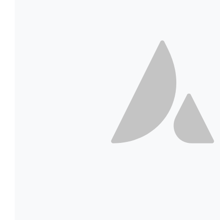
Aliquam congue semper 
Nutrition
Real Estate