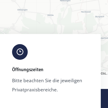
Öffnungszeiten
let
|
Map tiles by
CARTO
, under
CC BY 3.0
. Data by
OpenStreetMap
, under ODbL.
Bitte beachten Sie die jeweiligen
Privatpraxisbereiche.