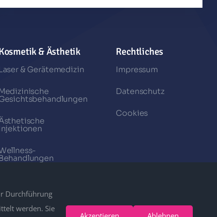
Kosmetik & Ästhetik
Rechtliches
Laser & Gerätemedizin
Impressum
Medizinische
Datenschutz
Gesichtsbehandlungen
Cookies
Ästhetische
Injektionen
Wellness-
Behandlungen
ur Durchführung
telt werden. Sie
Akzeptieren
Ablehnen