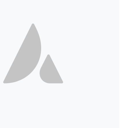
uscipit ante erat eleifend
Architecture
Nutrition